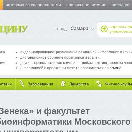
и
интервью со специалистами
правильное питание
народная
ЦИНУ
зарегистр
Самара
город:
учреждени
л о
индор-направление: размещение рекламной информации в клиника
дистанционное обучение провизоров и врачей,
ыми
другие сервисы, включая семплинг, трейдмаркетинг, проекты лоял
С информацией о проекте вы можете ознакомиться по
ссылке
Аптеки
Заболевания
Лекарства
Фитнес клубы
Зенека» и факультет
биоинформатики Московского