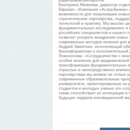
радиофармпрепаратов.
Екатерина Яковлева, директор отдел
Евразия: «Компания «АстраЗенека» о
возможности для локализации новых
стратегические партнёрства, подде
технологий в практику. Мы высоко ц
фундаментальных исследованиях и б
российских специалистов и нашего 
позволит ускорить внедрение новых 
современных методов лечения для р
Андрей Замятнин, исполняющий обя
биоинформатики и исполнительный 
Ломоносова: «Сотрудничество с инн
особое значение для академической
трансформации фундаментальных ис
отраслью и непосредственно влияющ
партнёрствам мы можем не только у
современные образовательные прог
университета, ориентированные на 
студентов и молодых учёных это сот
также способствует их интеграции в
будущих лидеров инновационной ме