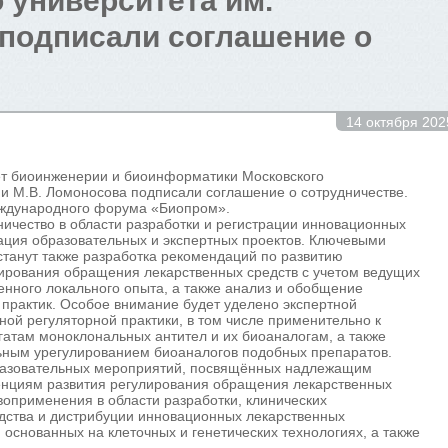
 университета им.
 подписали соглашение о
14 октября 202
ет биоинженерии и биоинформатики Московского
ни М.В. Ломоносова подписали соглашение о сотрудничестве.
еждународного форума «Биопром».
ичество в области разработки и регистрации инновационных
ация образовательных и экспертных проектов. Ключевыми
танут также разработка рекомендаций по развитию
лирования обращения лекарственных средств с учетом ведущих
нного локального опыта, а также анализ и обобщение
рактик. Особое внимание будет уделено экспертной
ой регуляторной практики, в том числе применительно к
атам моноклональных антител и их биоаналогам, а также
ьным урегулированием биоаналогов подобных препаратов.
разовательных мероприятий, посвящённых надлежащим
енциям развития регулирования обращения лекарственных
воприменения в области разработки, клинических
одства и дистрибуции инновационных лекарственных
 основанных на клеточных и генетических технологиях, а также