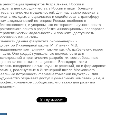
а регистрации препаратов АстраЗенека, Россия и
ткрыта для сотрудничества в России и видит большие
 терапевтических модальностей. Для нас важно развивать
рживать молодых специалистов и содействовать трансферу
еним академический потенциал России, особенно в
иотехнологиях, и уверены, что интеграция научного опыта
практического опыта в разработке инновационных препаратов
терапевтических модальностей и повысить доступность
оссийских пациентов».
занности декана факультета биоинженерии и
директор Инженерной школы МГУ имени М.В.
овационными компаниями, такими как «АстраЗенека», имеет
 науки. Оно создаёт уникальные возможности для
следований в практические разработки, востребованные
ие на качество жизни пациентов. Благодаря таким
скорять внедрение новых научных решений, но и формировать
раммы, реализуемые в Инженерной школе Московского
реальные потребности фармацевтической индустрии. Для
рудничество открывает доступ к уникальным компетенциям, а
 профессиональное сообщество, что важно для развития
дицины».