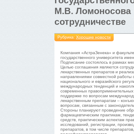
государственного
М.В. Ломоносова
сотрудничестве
Рубрика:
Хорошие новости
Компания «АстраЗенека» и факульт
государственного университета име
Подписание состоялось в рамках м
Целью соглашения являются сотрудн
лекарственных препаратов и реализ
направлениями совместной работы с
национального и евразийского регу
международных тенденций и накопле
современных правоприменительных п
поддержке по вопросам международн
лекарственным препаратам – конъюг
вопросам, связанным с законодател
Стороны планируют проведение об
фармацевтическим практикам, тенд
средств, практическим аспектам пра
исследований, регистрации, произв
препаратов, в том числе препаратов,