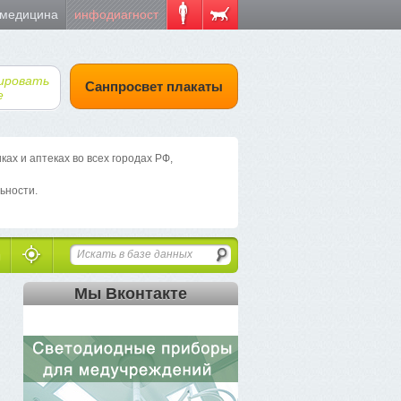
 медицина
инфодиагност
ировать
Санпросвет плакаты
е
х и аптеках во всех городах РФ,
ьности.
Мы Вконтакте