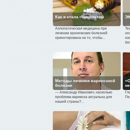
Как я стала гомеопатом
ЭК
Аллопатическая медицина при
Те
лечении хронических болезней
оп
ориентирована на то, чтобы...
на
бе
Методы лечения варикозной
«О
болезни
не
— Александр Иванович, насколько
Гл
проблема варикоза актуальна для
Пе
нашей страны?...