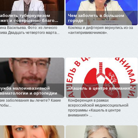
аболеть туберкулезом
Чем заболеть в большом
жет и совершенно благо...
городе
ина Васильева. Фото: из личного
Коклюш и дифтерия вернулись из-за
хива Двадцать четвертого марта...
«антипрививочников».
лужба малоинвазивной
«Кашель в центре внимания!»
авматологии и ортопедии
кие заболевания вы лечите? Какие
Конференция в рамках
лобы...
всероссийской медикосоциальной
программы «Кашель в центре
внимания!» ...