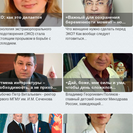
О: как это делается
«Важный для сохранения
беременности момент – но...
хнология экстракорпорального
Что женщине нужно сделать перед
лодотворения (ЭКО) стала
ЭКО? Как вообще следует
стоящим прорывом в борьбе с
готовиться...
сплодием.
тмена интернатуры –
«Дай, боже, мне силы и ума,
обходимость, а не прихо...
чтобы день сложился...
ыбочко Петр Витальевич - ректор
Владимир Георгиевич Поляков -
рвого МГМУ им. И.М. Сеченова
главный детский онколог Минздрава
России, заведующий...