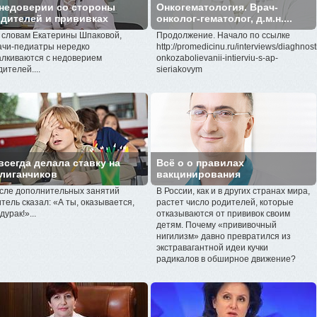
недоверии со стороны
Онкогематология. Врач-
дителей и прививках
онколог-гематолог, д.м.н....
 словам Екатерины Шпаковой,
Продолжение. Начало по ссылке
ачи-педиатры нередко
http://promedicinu.ru/interviews/diaghnost
алкиваются с недоверием
onkozabolievanii-intierviu-s-ap-
дителей....
sieriakovym
всегда делала ставку на
Всё о о правилах
лиганчиков
вакцинирования
сле дополнительных занятий
В России, как и в других странах мира,
итель сказал: «А ты, оказывается,
растет число родителей, которые
дурак!»...
отказываются от прививок своим
детям. Почему «прививочный
нигилизм» давно превратился из
экстравагантной идеи кучки
радикалов в обширное движение?