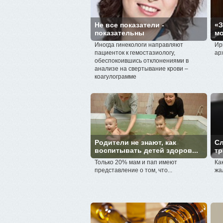
Не все показатели -
«З
показательны
мо
Иногда гинекологи направляют
Ир
пациенток к гемостазиологу,
ар
обеспокоившись отклонениями в
анализе на свертывание крови –
коагулограмме
Родители не знают, как
C
воспитывать детей здоров...
тр
Только 20% мам и пап имеют
Ка
представление о том, что...
жа