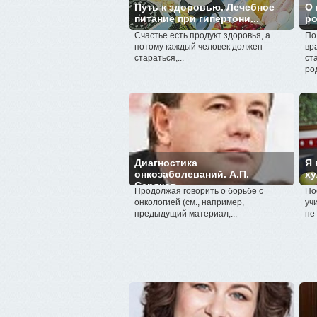
Путь к здоровью. Лечебное
О 
питание при гипертони...
ро
Счастье есть продукт здоровья, а
По
потому каждый человек должен
вр
стараться,...
ст
ро
Диагностика
Я 
онкозаболеваний. А.П.
ху
Серяков
Продолжая говорить о борьбе с
По
онкологией (см., например,
уч
предыдущий материал,...
не 