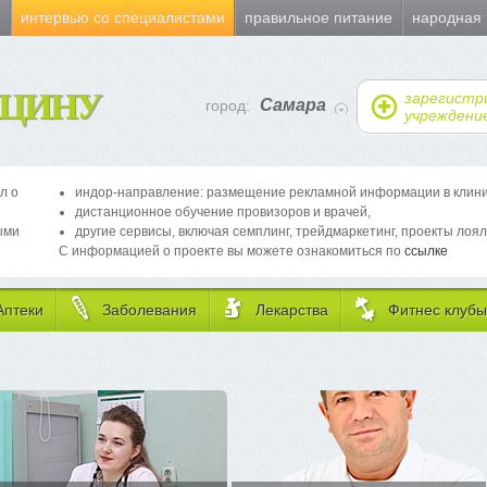
и
интервью со специалистами
правильное питание
народная
ЦИНУ
зарегистр
Самара
город:
учреждени
л о
индор-направление: размещение рекламной информации в клиника
дистанционное обучение провизоров и врачей,
ыми
другие сервисы, включая семплинг, трейдмаркетинг, проекты лоял
С информацией о проекте вы можете ознакомиться по
ссылке
Аптеки
Заболевания
Лекарства
Фитнес клубы