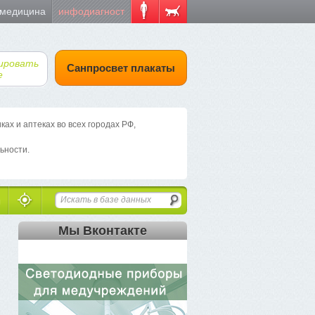
 медицина
инфодиагност
ировать
Санпросвет плакаты
е
х и аптеках во всех городах РФ,
ьности.
Мы Вконтакте